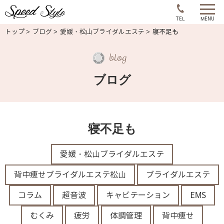
コ
ン
TEL
MENU
トップ
ブログ
愛媛・松山ブライダルエステ
寝不足も
テ
ン
blog
ツ
へ
ブログ
ス
キ
ッ
寝不足も
プ
愛媛・松山ブライダルエステ
背中痩せブライダルエステ松山
ブライダルエステ
コラム
超音波
キャビテーション
EMS
むくみ
疲労
体調管理
背中痩せ