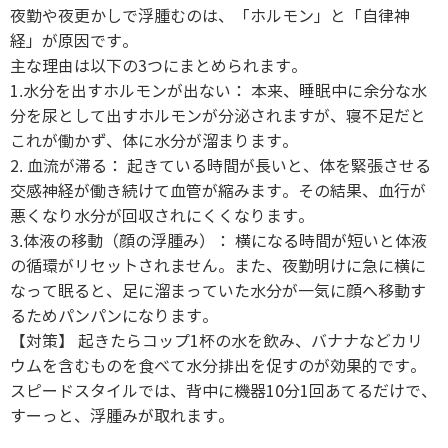
夜勤や夜更かしで浮腫むのは、「ホルモン」と「自律神
経」が原因です。
主な理由は以下の3つにまとめられます。
1.水分を出すホルモンが出ない： 本来、睡眠中に余分な水
分を尿として出すホルモンが分泌されますが、寝不足だと
これが働かず、体に水分が溜まります。
2. 血流が滞る： 起きている時間が長いと、体を緊張させる
交感神経が働き続けて血管が縮みます。その結果、血行が
悪くなり水分が回収されにくくなります。
3.体液の移動（顔の浮腫み）： 横になる時間が短いと体液
の循環がリセットされません。また、夜勤明けに急に横に
なって眠ると、足に溜まっていた水分が一気に顔へ移動す
るためパンパンになります。
【対策】 起きたらコップ1杯の水を飲み、バナナなどカリ
ウムを含むものを食べて水分排出を促すのが効果的です。
スピードスタイルでは、背中に機器10分1回あてるだけで、
すーっと、浮腫みが取れます。