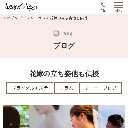
コ
ン
TEL
MENU
トップ
ブログ
コラム
花嫁の立ち姿他も伝授
テ
ン
blog
ツ
へ
ブログ
ス
キ
ッ
花嫁の立ち姿他も伝授
プ
ブライダルエステ
コラム
オーナーブログ