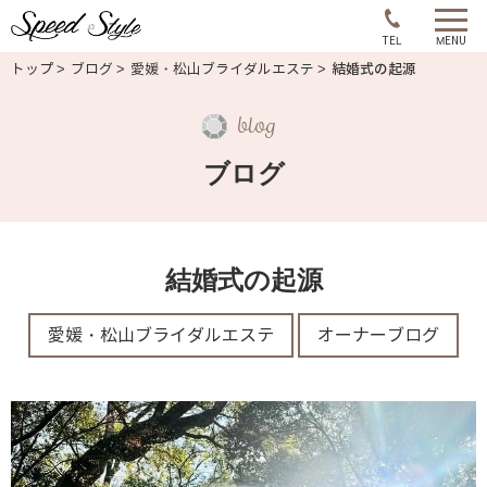
コ
ン
TEL
MENU
トップ
ブログ
愛媛・松山ブライダルエステ
結婚式の起源
テ
ン
blog
ツ
へ
ブログ
ス
キ
ッ
結婚式の起源
プ
愛媛・松山ブライダルエステ
オーナーブログ